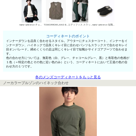
nano･universe チェスターコート
TOMORROWLAND BUYING WEAR インナーダウン
エディフィス スラックス
nano･universe 短靴・レザーシューズ
コーディネートのポイント
インナーダウンを品良く合わせるスタイル。アウターにチェスターコート、インナーをイ
ンナーダウン、ハイネックで品良くキレイ目に合わせパンツもスラックスで合わせキレイ
目オンパレード。締めくくりの足は同じくキレイ目で短靴かサイドゴアブーツで合わせま
す。
色の合わせ方については、無彩色（白、グレ—、チャコールグレ—、黒）と有彩色の色相が
１色（＝特定の色とその色に近い色のみ）という、コーディネートにおいて王道の色の合
わせ方の１つです。
冬のメンズコーディネートをもっと見る
ノーカラーブルゾンのハイネック合わせ