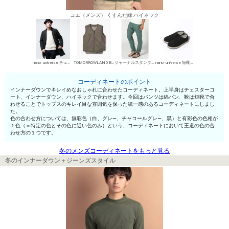
コエ（メンズ） くすんだ緑 ハイネック
nano･universe チェスターコート
TOMORROWLAND BUYING WEAR インナーダウン
ジャーナルスタンダード チノパン・綿パン
nano･universe 短靴・レザーシューズ
コーディネートのポイント
インナーダウンでキレイめなおしゃれに合わせたコーディネート。上半身はチェスターコ
ート、インナーダウン、ハイネックで合わせます。今回はパンツは綿パン、靴は短靴で合
わせることでトップスのキレイ目な雰囲気を保った統一感のあるコーディネートにしまし
た。
色の合わせ方については、無彩色（白、グレ—、チャコールグレ—、黒）と有彩色の色相が
１色（＝特定の色とその色に近い色のみ）という、コーディネートにおいて王道の色の合
わせ方の１つです。
冬のメンズコーディネートをもっと見る
冬のインナーダウン＋ジーンズスタイル