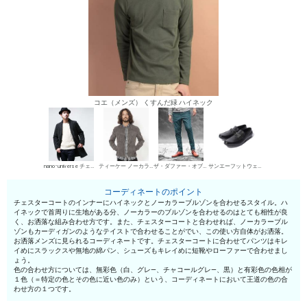
コエ（メンズ） くすんだ緑 ハイネック
nano･universe チェスターコート
ティーケー ノーカラーブルゾン
ザ・ダファー・オブ・セントジョージ チノパン・綿パン
サンエーフットウェア ローファー
コーディネートのポイント
チェスターコートのインナーにハイネックとノーカラーブルゾンを合わせるスタイル。ハ
イネックで首周りに生地がある分、ノーカラーのブルゾンを合わせるのはとても相性が良
く、お洒落な組み合わせ方です。また、チェスターコートと合わせれば、ノーカラーブル
ゾンもカーディガンのようなテイストで合わせることがでい、この使い方自体がお洒落。
お洒落メンズに見られるコーディネートです。チェスターコートに合わせてパンツはキレ
イめにスラックスや無地の綿パン、シューズもキレイめに短靴やローファーで合わせまし
ょう。
色の合わせ方については、無彩色（白、グレ—、チャコールグレ—、黒）と有彩色の色相が
１色（＝特定の色とその色に近い色のみ）という、コーディネートにおいて王道の色の合
わせ方の１つです。