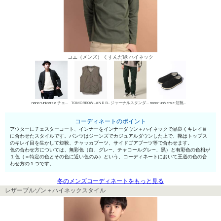
コエ（メンズ） くすんだ緑 ハイネック
nano･universe チェスターコート
TOMORROWLAND BUYING WEAR インナーダウン
ジャーナルスタンダード デニムパンツ・ジーンズ
nano･universe 短靴・レザーシューズ
コーディネートのポイント
アウターにチェスターコート、インナーをインナーダウン＋ハイネックで品良くキレイ目
に合わせたスタイルです。パンツはジーンズでカジュアルダウンした上で、靴はトップス
のキレイ目を生かして短靴、チャッカブーツ、サイドゴアブーツ等で合わせます。
色の合わせ方については、無彩色（白、グレ—、チャコールグレ—、黒）と有彩色の色相が
１色（＝特定の色とその色に近い色のみ）という、コーディネートにおいて王道の色の合
わせ方の１つです。
冬のメンズコーディネートをもっと見る
レザーブルゾン＋ハイネックスタイル