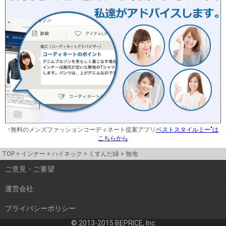
↑無料のメンズファッションコーディネート提案アプリ
ベストスタイルミー"は
こちらから
TOP
インナー
ハイネック
くすんだ緑
無地
ご意見・ご要望
運営会社
プライバシーポリシー
© 2013-2015 BEPRICE, Inc