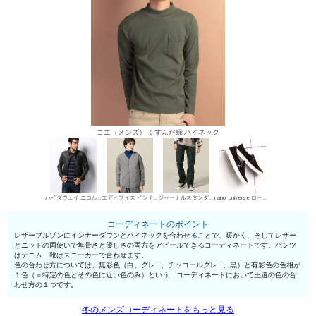
コエ（メンズ） くすんだ緑 ハイネック
ハイダウェイ ニコル レザーブルゾン
エディフィス インナーダウン
ジャーナルスタンダード デニムパンツ・ジーンズ
nano･universe ローカットスニーカー
コーディネートのポイント
レザーブルゾンにインナーダウンとハイネックを合わせることで、暖かく、そしてレザー
とニットの両使いで無骨さと優しさの両方をアピールできるコーディネートです。パンツ
はデニム、靴はスニーカーで合わせます。
色の合わせ方については、無彩色（白、グレ—、チャコールグレ—、黒）と有彩色の色相が
１色（＝特定の色とその色に近い色のみ）という、コーディネートにおいて王道の色の合
わせ方の１つです。
冬のメンズコーディネートをもっと見る