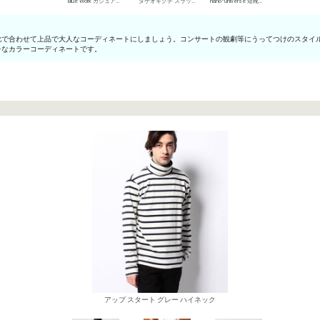
Blue Work カジュアルジャケット
タケオキクチ スラックス
nano･universe 短靴・レザーシューズ
靴で合わせて上品で大人なコーディネートにしましょう。コンサートの観劇等にうってつけのスタイ
レなカラーコーディネートです。
アップ スタート グレー ハイネック