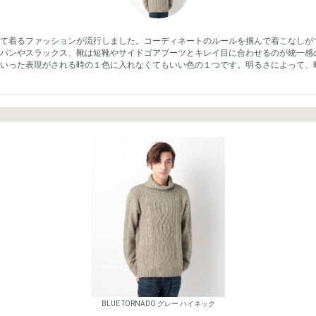
て着るファッションが流行しました。コーディネートのルールを掴んで着こなしが
パンやスラックス、靴は短靴やサイドゴアブーツとキレイ目に合わせるのが統一感
いった表現がされる時の１色に入れなくてもいい色の１つです。明るさによって、
BLUE TORNADO グレー ハイネック