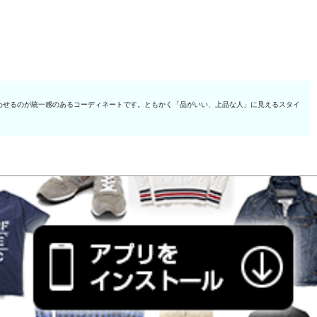
わせるのが統一感のあるコーディネートです。ともかく「品がいい、上品な人」に見えるスタイ