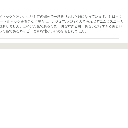
イネックと違い、生地を首の部分で一度折り返した形になっています。しばらく
タートルネックを着こなす場合は、カジュアルに行くのであればデニムにスニーカ
題ありません。ぼやけた色であるため、明るすぎる白、あるいは暗すぎる黒とい
った色であるネイビーとも相性がいいのかもしれません。