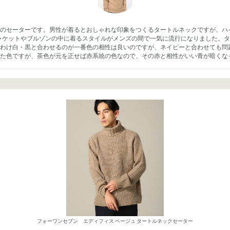
のセーターです。男性が着るとおしゃれな印象をつくるタートルネックですが、ハ
ジャケットやブルゾンの中に着るスタイルがメンズの間で一気に流行になりました。
りわけ白・黒と合わせるのが一番色の相性は良いのですが、ネイビーと合わせても問
た色ですが、茶色が元を正せば赤系統の色なので、その赤と相性がいい青が暗くな
フォーワンセブン エディフィス ベージュ タートルネックセーター