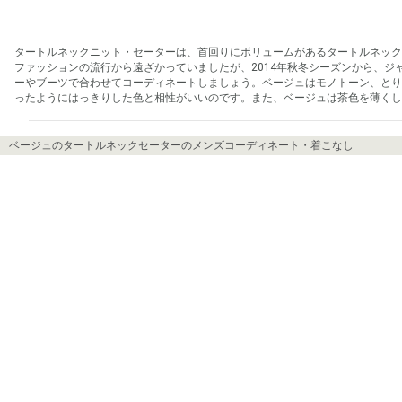
タートルネックニット・セーターは、首回りにボリュームがあるタートルネック
ファッションの流行から遠ざかっていましたが、2014年秋冬シーズンから、
ーやブーツで合わせてコーディネートしましょう。ベージュはモノトーン、と
ったようにはっきりした色と相性がいいのです。また、ベージュは茶色を薄くし
ベージュのタートルネックセーターのメンズコーディネート・着こなし