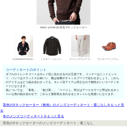
nano･universe 茶色 Vネックセーター
HIDEAWAYS NICOLE トレンチコート（ダブル）
ミスター・ジェントルマン シャツ
マンシングウェア スラックス
サンエーフットウェア 短靴・レザーシューズ
コーディネートのポイント
ダブルのトレンチコートはキレイ目に合わせるのが王道です。 インナーはニットとシャ
ツ、パンツはスラックスか綿パン、靴は短靴やチャッカブーツで合わせましょう。これら
のアイテムはどう組み合わさっても、キレイ目アイテム同士なので相性がいいコーディネ
ートになります。
色については、「茶色」、「焦げ茶」、「ベージュ」同士はアースカラーと呼ばれるオシ
ャレな色の組み合わせで、これらと無彩色を合わせるとオシャレな色使いになります。
茶色のVネックセーター（無地）のメンズコーディネート・着こなしをもっと見
る
冬のメンズコーディネートをもっと見る
茶色のVネックセーターのメンズコーディネート・着こなし