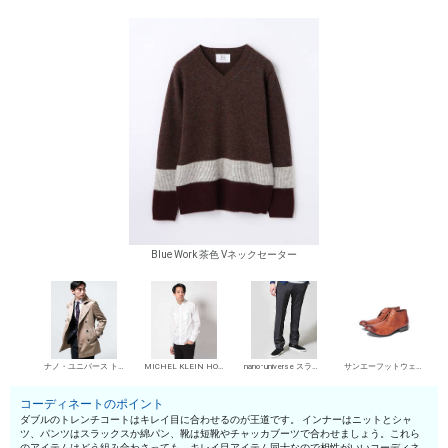
Blue Work 茶色 Vネックセーター
ナノ・ユニバース トレンチコート（ダブル）
MICHEL KLEIN HOMME シャツ
nano･universe スラックス
サンエーフットウェア 短靴・レザーシューズ
コーディネートのポイント
ダブルのトレンチコートはキレイ目に合わせるのが王道です。 インナーはニットとシャ
ツ、パンツはスラックスか綿パン、靴は短靴やチャッカブーツで合わせましょう。これら
のアイテムはどう組み合わさっても、キレイ目アイテム同士なので相性がいいコーディネ