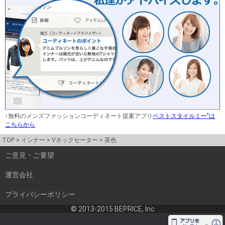
↑無料のメンズファッションコーディネート提案アプリ
ベストスタイルミー"は
こちらから
TOP
インナー
Vネックセーター
茶色
ご意見・ご要望
運営会社
プライバシーポリシー
© 2013-2015 BEPRICE, Inc