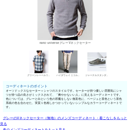
nano･universe グレー Vネックセーター
グリーンレーベルリラクシング シャツ
ハイダウェイ ニコル デニムパンツ・ジーンズ
ジャーナルスタンダード ローカットスニーカー
コーディネートのポイント
オーソドックスなセーター＋シャツのスタイルです。セーターが持つ優しい雰囲気にシャ
ツが持つ品の良さがミックスされて、「爽やかないい人」に見えるコーディネートです。
色については、グレーと白という色の邪魔をしない無彩色に、ベージュと茶色という茶色
系統の色を合わせた、実質１色相しかつかっていないシンプルなカラーコーディネートで
す。
グレーのVネックセーター（無地）のメンズコーディネート・着こなしをもっと
見る
春のメンズコーディネートをもっと見る