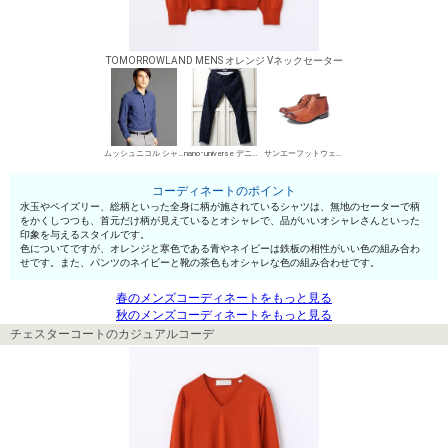
TOMORROWLAND MENS オレンジ Vネックセーター
ムッシュニコル シャツ
nano･universe デニムパンツ・ジーンズ
サンエーフットウェア 短靴・レザーシューズ
コーディネートのポイント
水玉やペイズリー、総柄といった全身に柄が施されているシャツは、無地のセーターで柄
をかくしつつも、首元だけ柄が見えているとオシャレで、品がいいオシャレさんといった
印象を与えるスタイルです。
色についてですが、オレンジと寒色である青やネイビーは鉄板の相性がいい色の組み合わ
せです。また、パンツのネイビーと靴の茶色もオシャレな色の組み合わせです。
春のメンズコーディネートをもっと見る
秋のメンズコーディネートをもっと見る
チェスターコートのカジュアルコーデ