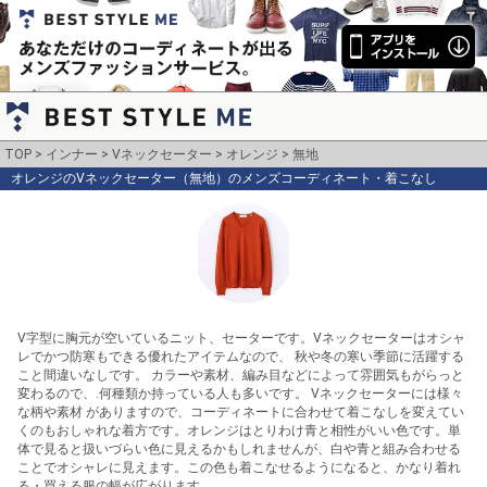
TOP
インナー
Vネックセーター
オレンジ
無地
オレンジのVネックセーター（無地）のメンズコーディネート・着こなし
V字型に胸元が空いているニット、セーターです。Vネックセーターはオシャ
レでかつ防寒もできる優れたアイテムなので、 秋や冬の寒い季節に活躍する
こと間違いなしです。 カラーや素材、編み目などによって雰囲気もがらっと
変わるので、.何種類か持っている人も多いです。 Vネックセーターには様々
な柄や素材 がありますので、コーディネートに合わせて着こなしを変えてい
くのもおしゃれな着方です。オレンジはとりわけ青と相性がいい色です。単
体で見ると扱いづらい色に見えるかもしれませんが、白や青と組み合わせる
ことでオシャレに見えます。この色も着こなせるようになると、かなり着れ
る・買える服の幅が広がります。