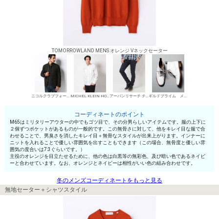
TOMORROWLAND MENS オレンジ Vネックセーター
ニコルクラブフォーメン M-65
MICHEL KLEIN HOMME シャツ
アーバンリサーチ チノパン・綿パン
ギルドプライム メンズ ワークブーツ
コーディネートのポイント
M65はミリタリーアウターの中でもゴツ目で、その分男らしいアイテムです。服の上下に
２個ずつポケットがあるものが一般的です。この無骨さに対して、他をキレイ目な服で合
わせることで、男臭さを消したキレイ目＋無骨なスタイルが出来上がります。インナーに
ニットを入れることで優しい雰囲気を出すこともできます（この場合、無骨度と優しい雰
囲気の度合いは7:3ぐらいです。）
主役のオレンジを目立たせるために、他の色は白黒等の無彩色、及び暗い色であるネイビ
ーと合わせています。なお、オレンジとネイビーは相性がいい色の組み合わせです。
冬のメンズコーディネートをもっと見る
無地セーター＋シャツスタイル