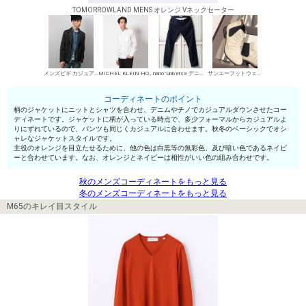
TOMORROWLAND MENS オレンジ Vネックセーター
メンズビギ カジュアルジャケット
MICHEL KLEIN HOMME シャツ
nano･universe デニムパンツ・ジーンズ
サンエーフットウェア サイドゴアブーツ
コーディネートのポイント
柄のジャケットにニットとシャツを合わせ、デニムやチノでカジュアルダウンさせたコー
ディネートです。ジャケットに柄が入っている時点で、多少フォーマルからカジュアルよ
りにずれているので、パンツも同じくカジュアルに合わせます。秋冬のベーシックでオシ
ャレなジャケットスタイルです。
主役のオレンジを目立たせるために、他の色は白黒等の無彩色、及び暗い色であるネイビ
ーと合わせています。なお、オレンジとネイビーは相性がいい色の組み合わせです。
秋のメンズコーディネートをもっと見る
冬のメンズコーディネートをもっと見る
M65のキレイ目スタイル