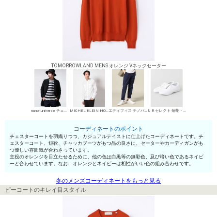
TOMORROWLAND MENS オレンジ Vネックセーター
nano･universe チェスターコート
MICHEL KLEIN HOMME シャツ
エディフィス チノパン・綿パン
ＵＲセレクト 短靴・レザーシューズ
コーディネートのポイント
チェスターコートを羽織りつつ、カジュアルテイストに仕上げたコーディネートです。チ
ェスターコート、短靴、チャッカブーツがもつ品の良さに、セーターやカーディガンがも
つ優しい雰囲気が合わさっています。
主役のオレンジを目立たせるために、他の色は白黒等の無彩色、及び暗い色であるネイビ
ーと合わせています。なお、オレンジとネイビーは相性がいい色の組み合わせです。
冬のメンズコーディネートをもっと見る
ピーコートのキレイ目スタイル