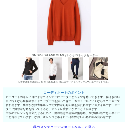
TOMORROWLAND MENS オレンジ Vネックセーター
MURDER LICENSE ピーコート
MICHEL KLEIN HOMME シャツ
エディフィス チノパン・綿パン
サンエーフットウェア サイドゴアブーツ
コーディネートのポイント
ピーコートのキレイ目によせてインナーにセーターとシャツを持ってきます。靴はきれい
目に行くなら短靴やサイドゴアブーツを持ってきて、カジュアルにいくならスニーカーで
合わせます。爽やかな好青年ルックで女性から好印象を持たれやすいスタイルです。セー
ターに鮮やかな色を持ってくると、オシャレ度合いがグッと上がります。
主役のオレンジを目立たせるために、他の色は白黒等の無彩色、及び暗い色であるネイビ
ーと合わせています。なお、オレンジとネイビーは相性がいい色の組み合わせです。
秋のメンズコーディネートをもっと見る