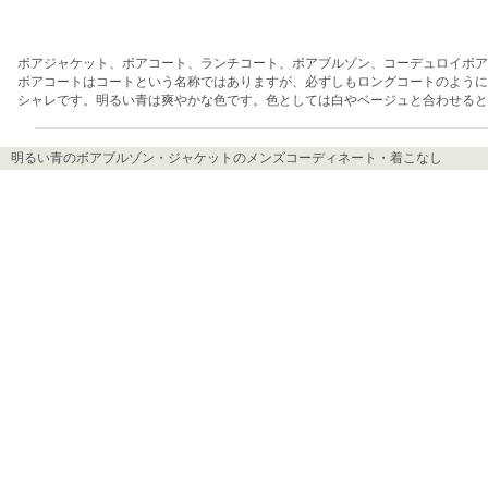
ボアジャケット、ボアコート、ランチコート、ボアブルゾン、コーデュロイボア
ボアコートはコートという名称ではありますが、必ずしもロングコートのように
シャレです。明るい青は爽やかな色です。色としては白やベージュと合わせる
明るい青のボアブルゾン・ジャケットのメンズコーディネート・着こなし