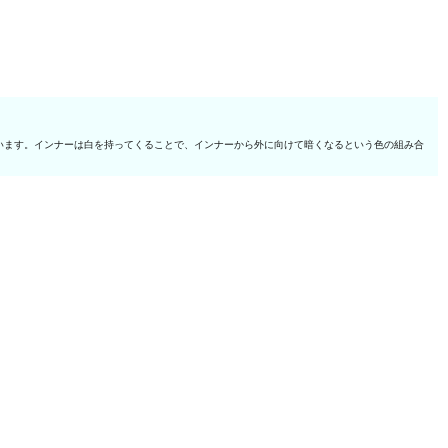
います。インナーは白を持ってくることで、インナーから外に向けて暗くなるという色の組み合