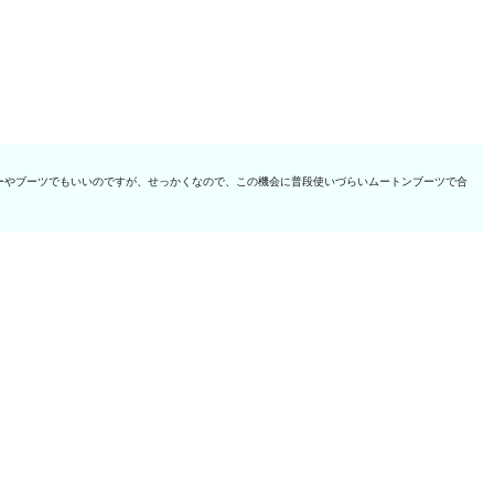
ーやブーツでもいいのですが、せっかくなので、この機会に普段使いづらいムートンブーツで合