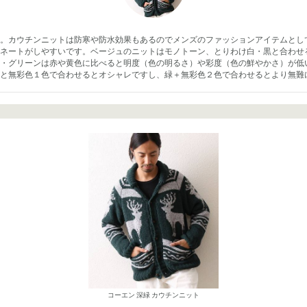
。カウチンニットは防寒や防水効果もあるのでメンズのファッションアイテムとし
ネートがしやすいです。ベージュのニットはモノトーン、とりわけ白・黒と合わせ
・グリーンは赤や黄色に比べると明度（色の明るさ）や彩度（色の鮮やかさ）が低
と無彩色１色で合わせるとオシャレですし、緑＋無彩色２色で合わせるとより無難
コーエン 深緑 カウチンニット