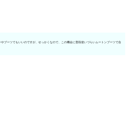
ーやブーツでもいいのですが、せっかくなので、この機会に普段使いづらいムートンブーツで合