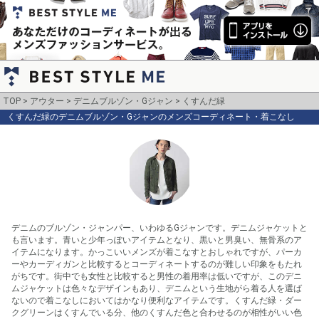
TOP
アウター
デニムブルゾン・Gジャン
くすんだ緑
くすんだ緑のデニムブルゾン・Gジャンのメンズコーディネート・着こなし
デニムのブルゾン・ジャンパー、いわゆるGジャンです。デニムジャケットと
も言います。青いと少年っぽいアイテムとなり、黒いと男臭い、無骨系のア
イテムになります。かっこいいメンズが着こなすとおしゃれですが、パーカ
ーやカーディガンと比較するとコーディネートするのが難しい印象をもたれ
がちです。街中でも女性と比較すると男性の着用率は低いですが、このデニ
ムジャケットは色々なデザインもあり、デニムという生地がら着る人を選ば
ないので着こなしにおいてはかなり便利なアイテムです。くすんだ緑・ダー
クグリーンはくすんでいる分、他のくすんだ色と合わせるのが相性がいい色