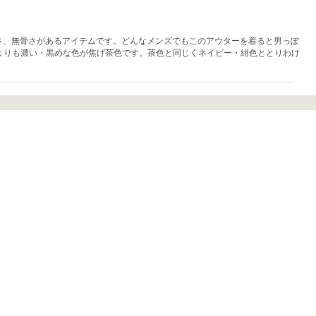
らしさ、無骨さがあるアイテムです。どんなメンズでもこのアウターを着ると男っぽ
よりも濃い・黒めな色が焦げ茶色です。茶色と同じくネイビー・紺色ととりわけ