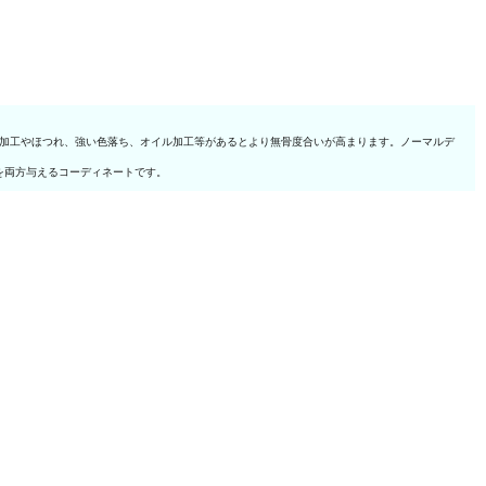
ジ加工やほつれ、強い色落ち、オイル加工等があるとより無骨度合いが高まります。ノーマルデ
を両方与えるコーディネートです。