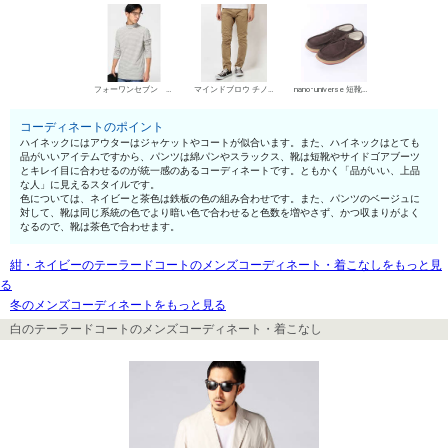
フォーワンセブン バイ エディフィス ハイネック
マインドブロウ チノパン・綿パン
nano･universe 短靴・レザーシューズ
コーディネートのポイント
ハイネックにはアウターはジャケットやコートが似合います。また、ハイネックはとても
品がいいアイテムですから、パンツは綿パンやスラックス、靴は短靴やサイドゴアブーツ
とキレイ目に合わせるのが統一感のあるコーディネートです。ともかく「品がいい、上品
な人」に見えるスタイルです。
色については、ネイビーと茶色は鉄板の色の組み合わせです。また、パンツのベージュに
対して、靴は同じ系統の色でより暗い色で合わせると色数を増やさず、かつ収まりがよく
なるので、靴は茶色で合わせます。
紺・ネイビーのテーラードコートのメンズコーディネート・着こなしをもっと見
る
冬のメンズコーディネートをもっと見る
白のテーラードコートのメンズコーディネート・着こなし