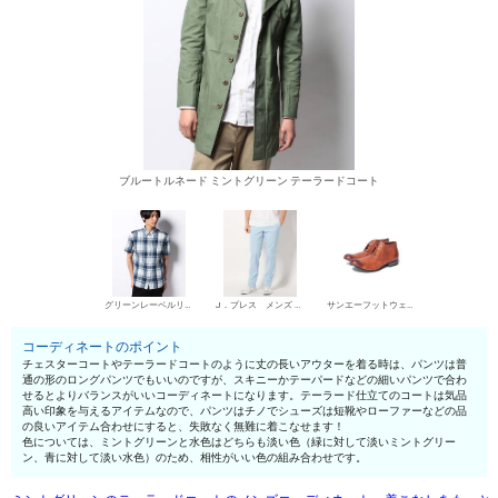
ブルートルネード ミントグリーン テーラードコート
グリーンレーベルリラクシング シャツ
J．プレス メンズ チノパン・綿パン
サンエーフットウェア 短靴・レザーシューズ
コーディネートのポイント
チェスターコートやテーラードコートのように丈の長いアウターを着る時は、パンツは普
通の形のロングパンツでもいいのですが、スキニーかテーパードなどの細いパンツで合わ
せるとよりバランスがいいコーディネートになります。テーラード仕立てのコートは気品
高い印象を与えるアイテムなので、パンツはチノでシューズは短靴やローファーなどの品
の良いアイテム合わせにすると、失敗なく無難に着こなせます！
色については、ミントグリーンと水色はどちらも淡い色（緑に対して淡いミントグリー
ン、青に対して淡い水色）のため、相性がいい色の組み合わせです。