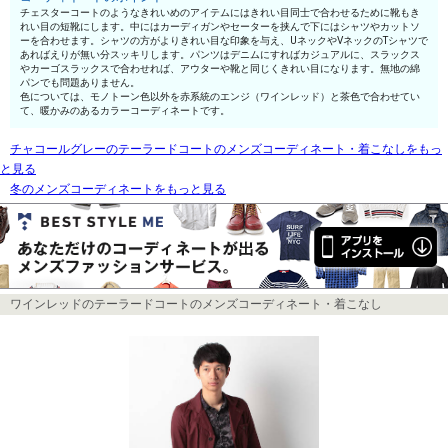
チェスターコートのようなきれいめのアイテムにはきれい目同士で合わせるために靴もき
れい目の短靴にします。中にはカーディガンやセーターを挟んで下にはシャツやカットソ
ーを合わせます。シャツの方がよりきれい目な印象を与え、UネックやVネックのTシャツで
あればえりが無い分スッキリします。パンツはデニムにすればカジュアルに、スラックス
やカーゴスラックスで合わせれば、アウターや靴と同じくきれい目になります。無地の綿
パンでも問題ありません。
色については、モノトーン色以外を赤系統のエンジ（ワインレッド）と茶色で合わせてい
て、暖かみのあるカラーコーディネートです。
チャコールグレーのテーラードコートのメンズコーディネート・着こなしをもっ
と見る
冬のメンズコーディネートをもっと見る
ワインレッドのテーラードコートのメンズコーディネート・着こなし