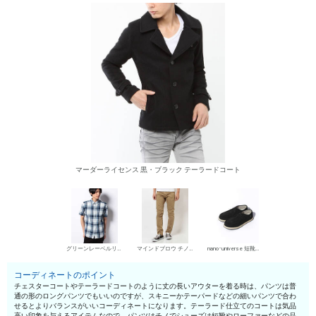
マーダーライセンス 黒・ブラック テーラードコート
グリーンレーベルリラクシング シャツ
マインドブロウ チノパン・綿パン
nano･universe 短靴・レザーシューズ
コーディネートのポイント
チェスターコートやテーラードコートのように丈の長いアウターを着る時は、パンツは普
通の形のロングパンツでもいいのですが、スキニーかテーパードなどの細いパンツで合わ
せるとよりバランスがいいコーディネートになります。テーラード仕立てのコートは気品
高い印象を与えるアイテムなので、パンツはチノでシューズは短靴やローファーなどの品