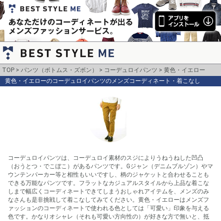
TOP
パンツ（ボトムス・ズボン）
コーデュロイパンツ
黄色・イエロー
黄色・イエローのコーデュロイパンツのメンズコーディネート・着こなし
コーデュロイパンツは、コーデュロイ素材のスジによりうねうねした凹凸
（おうとつ・でこぼこ）があるパンツです。Gジャン（デニムブルゾン）やマ
ウンテンパーカー等と相性もいいですし、柄のジャケットと合わせることも
できる万能なパンツです。フラットなカジュアルスタイルから上品な着こな
しまで幅広くコーディネートできてしまうおしゃれアイテムを、メンズのみ
なさんも是非挑戦して着こなしてみてください。黄色・イエローはメンズフ
ァッションのコーディネートで使われる色としては「可愛い」印象を与える
色です。かなりオシャレ（それも可愛い方向性の）が好きな方で無いと、抵