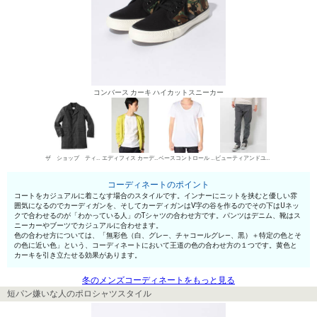
コンバース カーキ ハイカットスニーカー
ザ ショップ ティーケー コート
エディフィス カーディガン
ベースコントロール UネックTシャツ
ビューティアンドユース ユナイテッドアローズ デニムパンツ・ジーンズ
コーディネートのポイント
コートをカジュアルに着こなす場合のスタイルです。インナーにニットを挟むと優しい雰
囲気になるのでカーディガンを、そしてカーディガンはV字の谷を作るのでその下はUネッ
クで合わせるのが「わかっている人」のTシャツの合わせ方です。パンツはデニム、靴はス
ニーカーやブーツでカジュアルに合わせます。
色の合わせ方については、「無彩色（白、グレ—、チャコールグレ—、黒）＋特定の色とそ
の色に近い色」という、コーディネートにおいて王道の色の合わせ方の１つです。黄色と
カーキを引き立たせる効果があります。
冬のメンズコーディネートをもっと見る
短パン嫌いな人のポロシャツスタイル