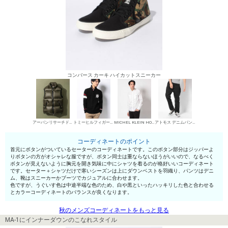
コンバース カーキ ハイカットスニーカー
アーバンリサーチドアーズ ダウンベスト
トミーヒルフィガー メンズ ハーフボタンセーター
MICHEL KLEIN HOMME シャツ
アトモス デニムパンツ・ジーンズ
コーディネートのポイント
首元にボタンがついているセーターのコーディネートです。このボタン部分はジッパーよ
りボタンの方がオシャレな服ですが、ボタン同士は重ならないほうがいいので、なるべく
ボタンが見えないように胸元を開き気味に中にシャツを着るのが格好いいコーディネート
です。セーター＋シャツだけで寒いシーズンは上にダウンベストを羽織り、パンツはデニ
ム、靴はスニーカーかブーツでカジュアルに合わせます。
色ですが、うぐいす色は中途半端な色のため、白や黒といったハッキリした色と合わせる
とカラーコーディネートのバランスが良くなります。
秋のメンズコーディネートをもっと見る
MA-1にインナーダウンのこなれスタイル