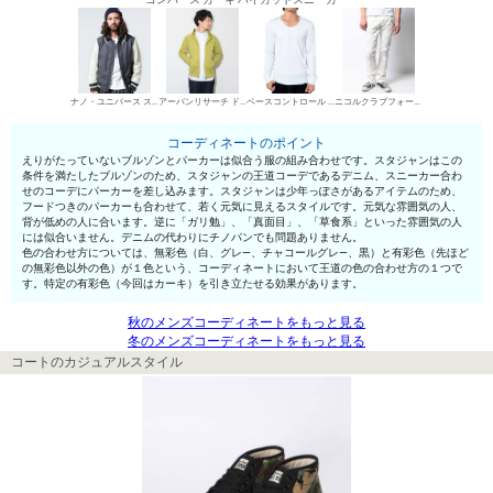
ナノ・ユニバース スタジャン（２色以上）
アーバンリサーチ ドアーズ ジップアップパーカー
ベースコントロール UネックTシャツ
ニコルクラブフォーメン デニムパンツ・ジーンズ
コーディネートのポイント
えりがたっていないブルゾンとパーカーは似合う服の組み合わせです。スタジャンはこの
条件を満たしたブルゾンのため、スタジャンの王道コーデであるデニム、スニーカー合わ
せのコーデにパーカーを差し込みます。スタジャンは少年っぽさがあるアイテムのため、
フードつきのパーカーも合わせて、若く元気に見えるスタイルです。元気な雰囲気の人、
背が低めの人に合います。逆に「ガリ勉」、「真面目」、「草食系」といった雰囲気の人
には似合いません。デニムの代わりにチノパンでも問題ありません。
色の合わせ方については、無彩色（白、グレ—、チャコールグレ—、黒）と有彩色（先ほど
の無彩色以外の色）が１色という、コーディネートにおいて王道の色の合わせ方の１つで
す。特定の有彩色（今回はカーキ）を引き立たせる効果があります。
秋のメンズコーディネートをもっと見る
冬のメンズコーディネートをもっと見る
コートのカジュアルスタイル