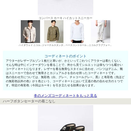
コンバース カーキ ハイカットスニーカー
ハイダウェイ ニコル レザーブルゾン
ジャーナルスタンダード インナーダウン
ベースコントロール UネックTシャツ
ニコルクラブフォーメン デニムパンツ・ジーンズ
コーディネートのポイント
アウターがレザーブルゾン１枚だと寒いが、かといってごわつくアウターは着たくない。
そんな時は中にインナーダウンを着ることで、外から見てシルエットは保ちつつも暖かい
コーディネートになります。レザーを着る無骨なスタイルに合わせ、パンツはデニム、靴
はスニーカーで合わせて無骨さとカジュアルさを合わせ持ったコーディネートです。
色の合わせ方については、無彩色（白、グレ—、チャコールグレ—、黒）と有彩色（先ほど
の無彩色以外の色）が１色という、コーディネートにおいて王道の色の合わせ方の１つで
す。特定の有彩色（今回はカーキ）を引き立たせる効果があります。
冬のメンズコーディネートをもっと見る
ハーフボタンセーターの着こなし