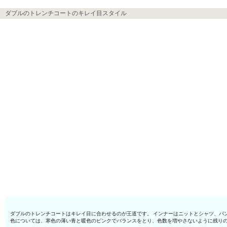
ダブルのトレンチコートのキレイ目スタイル
ダブルのトレンチコートはキレイ目に合わせるのが王道です。 インナーはニットとシャツ、パ
色については、寒色の薄い青と暖色のピンクでバランスをとり、色数を増やさないように残り