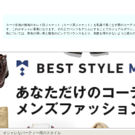
スーツ生地の無地のキレイ目ジャケット（スーツ系ジャケット）を私服で着こなす際のコーディ
す。これがオシャレ要素になります。その上でパンツをデニムにすることでカジュアルダウン
色については、寒色の薄い青と暖色のピンクでバランスをとり、色数を増やさないように残り
オシャレなパーティー用のスタイル