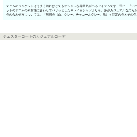
デニムのジャケットはうまく着ればとてもオシャレな雰囲気が出るアイテムです。逆に、「いつ
ットのデニムの素材感に合わせてパリっとしたキレイ目シャツよりも、多少カジュアルな柔ら
色の合わせ方については、「無彩色（白、グレ—、チャコールグレ—、黒）＋特定の色とその
チェスターコートのカジュアルコーデ