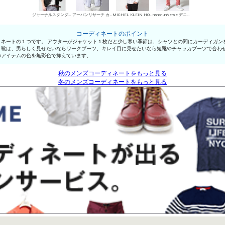
ジャーナルスタンダード スーツ系ジャケット
アーバンリサーチ カーディガン
MICHEL KLEIN HOMME シャツ
nano･universe デニムパンツ・ジーンズ
コーディネートのポイント
ネートの１つです。 アウターがジャケット１枚だと少し寒い季節は、シャツとの間にカーディガン
。靴は、男らしく見せたいならワークブーツ、キレイ目に見せたいなら短靴やチャッカブーツで合わ
のアイテムの色を無彩色で抑えています。
秋のメンズコーディネートをもっと見る
冬のメンズコーディネートをもっと見る