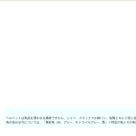
ベルベットは気品を漂わせる素材ですから、シャツ、スラックスか綿パン、短靴とキレイ目に
色の合わせ方については、「無彩色（白、グレ—、チャコールグレ—、黒）＋特定の色とその