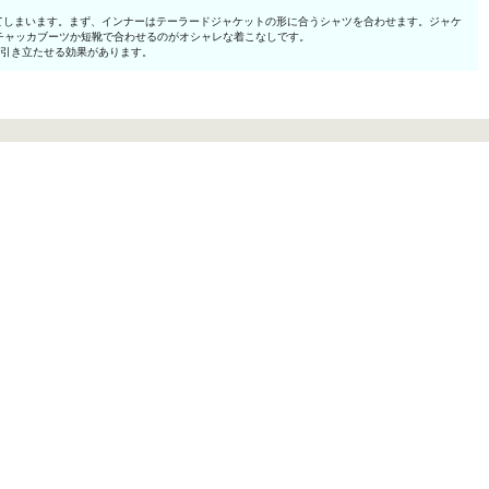
てしまいます。まず、インナーはテーラードジャケットの形に合うシャツを合わせます。ジャケ
チャッカブーツか短靴で合わせるのがオシャレな着こなしです。
を引き立たせる効果があります。