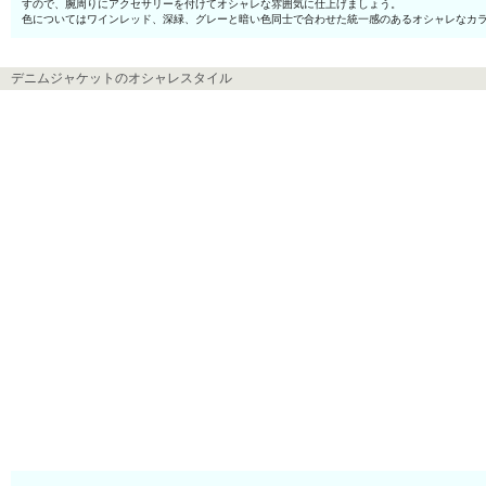
すので、腕周りにアクセサリーを付けてオシャレな雰囲気に仕上げましょう。
色についてはワインレッド、深緑、グレーと暗い色同士で合わせた統一感のあるオシャレなカ
デニムジャケットのオシャレスタイル