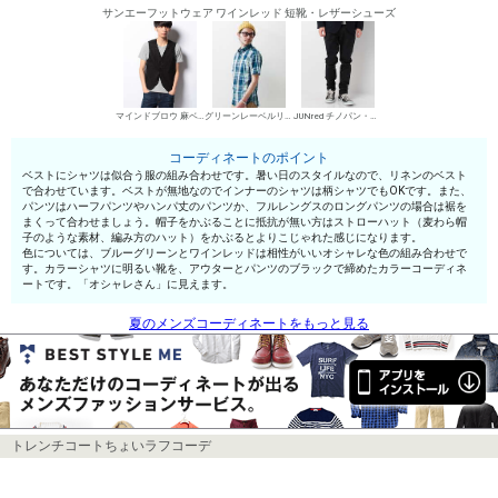
サンエーフットウェア ワインレッド 短靴・レザーシューズ
マインドブロウ 麻ベスト
グリーンレーベルリラクシング シャツ
JUNred チノパン・綿パン
コーディネートのポイント
ベストにシャツは似合う服の組み合わせです。暑い日のスタイルなので、リネンのベスト
で合わせています。ベストが無地なのでインナーのシャツは柄シャツでもOKです。また、
パンツはハーフパンツやハンパ丈のパンツか、フルレングスのロングパンツの場合は裾を
まくって合わせましょう。帽子をかぶることに抵抗が無い方はストローハット（麦わら帽
子のような素材、編み方のハット）をかぶるとよりこじゃれた感じになります。
色については、ブルーグリーンとワインレッドは相性がいいオシャレな色の組み合わせで
す。カラーシャツに明るい靴を、アウターとパンツのブラックで締めたカラーコーディネ
ートです。「オシャレさん」に見えます。
夏のメンズコーディネートをもっと見る
トレンチコートちょいラフコーデ