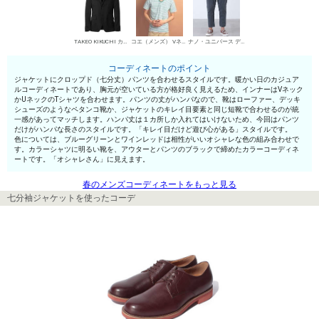
TAKEO KIKUCHI カジュアルジャケット
コエ（メンズ） VネックTシャツ
ナノ・ユニバース デニムパンツ・ジーンズ
コーディネートのポイント
ジャケットにクロップド（七分丈）パンツを合わせるスタイルです。暖かい日のカジュア
ルコーディネートであり、胸元が空いている方が格好良く見えるため、インナーはVネック
かUネックのTシャツを合わせます。パンツの丈がハンパなので、靴はローファー、デッキ
シューズのようなペタンコ靴か、ジャケットのキレイ目要素と同じ短靴で合わせるのが統
一感があってマッチします。ハンパ丈は１カ所しか入れてはいけないため、今回はパンツ
だけがハンパな長さのスタイルです。「キレイ目だけど遊び心がある」スタイルです。
色については、ブルーグリーンとワインレッドは相性がいいオシャレな色の組み合わせで
す。カラーシャツに明るい靴を、アウターとパンツのブラックで締めたカラーコーディネ
ートです。「オシャレさん」に見えます。
春のメンズコーディネートをもっと見る
七分袖ジャケットを使ったコーデ