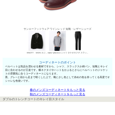
サンエーフットウェア ワインレッド 短靴・レザーシューズ
KNOTT MEN カジュアルジャケット
nano･universe シャツ
タケオキクチ スラックス
コーディネートのポイント
ベルベットは気品を漂わせる素材ですから、シャツ、スラックスか綿パン、短靴とキレイ
目に合わせるのが王道です。蝶ネクタイやハットをかぶるとさらにベルベットのジャケッ
トの雰囲気に合うコーディネートになります。
黒、グレ—と頭から足まで暗くした上で、靴にさし色として赤めの色を持ってくる高度でオ
シャレな色使いです。
春のメンズコーディネートをもっと見る
秋のメンズコーディネートをもっと見る
ダブルのトレンチコートのキレイ目スタイル