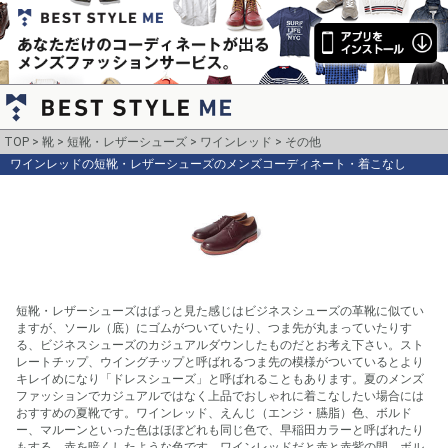
TOP
靴
短靴・レザーシューズ
ワインレッド
その他
ワインレッドの短靴・レザーシューズのメンズコーディネート・着こなし
短靴・レザーシューズはぱっと見た感じはビジネスシューズの革靴に似てい
ますが、ソール（底）にゴムがついていたり、つま先が丸まっていたりす
る、ビジネスシューズのカジュアルダウンしたものだとお考え下さい。スト
レートチップ、ウイングチップと呼ばれるつま先の模様がついているとより
キレイめになり「ドレスシューズ」と呼ばれることもあります。夏のメンズ
ファッションでカジュアルではなく上品でおしゃれに着こなしたい場合には
おすすめの夏靴です。ワインレッド、えんじ（エンジ・臙脂）色、ボルド
ー、マルーンといった色はほぼどれも同じ色で、早稲田カラーと呼ばれたり
もする、赤を暗くしたような色です。ワインレッドだと赤と赤紫の間。ボル