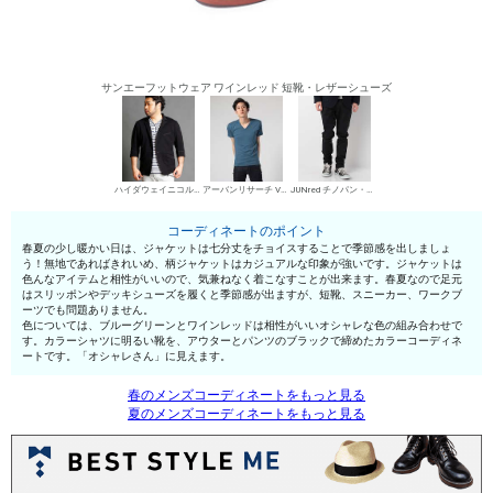
サンエーフットウェア ワインレッド 短靴・レザーシューズ
ハイダウェイニコル（大きいサイズ） カジュアルジャケット
アーバンリサーチ VネックTシャツ
JUNred チノパン・綿パン
コーディネートのポイント
春夏の少し暖かい日は、ジャケットは七分丈をチョイスすることで季節感を出しましょ
う！無地であればきれいめ、柄ジャケットはカジュアルな印象が強いです。ジャケットは
色んなアイテムと相性がいいので、気兼ねなく着こなすことが出来ます。春夏なので足元
はスリッポンやデッキシューズを履くと季節感が出ますが、短靴、スニーカー、ワークブ
ーツでも問題ありません。
色については、ブルーグリーンとワインレッドは相性がいいオシャレな色の組み合わせで
す。カラーシャツに明るい靴を、アウターとパンツのブラックで締めたカラーコーディネ
ートです。「オシャレさん」に見えます。
春のメンズコーディネートをもっと見る
夏のメンズコーディネートをもっと見る