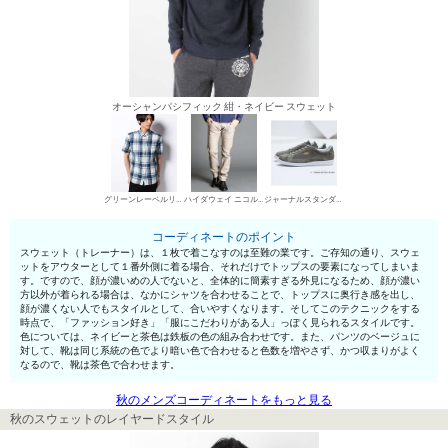
オーシャンパシフィック 紺・ネイビー スウェット
グリーンレーベルリラクシング シャツ
ハイダウェイ ニコル デニムパンツ・ジーンズ
ジャーナルスタンダード ローカットスニーカー
コーディネートのポイント
スウェット（トレーナー）は、１枚で着こなすのは至難の業です。ご存知の通り、スウェ
ットをアウターとして１番外側に着る場合、それだけでトップスの要素になってしまいま
す。ですので、顔が濃いめの人でないと、全体的に簡素すぎる外見になるため、顔が濃い
方以外が着られる場合は、なかにシャツを合わせることで、トップスに奥行き感を出し、
顔が濃くない人でもスタイルとして、合いやすくなります。そしてこのテクニックをする
時点で、「ファッション好き」「服にこだわりがある人」っぽく見られるスタイルです。
色については、ネイビーと茶色は鉄板の色の組み合わせです。また、パンツのベージュに
対して、靴は同じ系統の色でより暗い色で合わせると色数を増やさず、かつ収まりがよく
なるので、靴は茶色で合わせます。
秋のメンズコーディネートをもっと見る
秋のスウェットのレイヤードスタイル