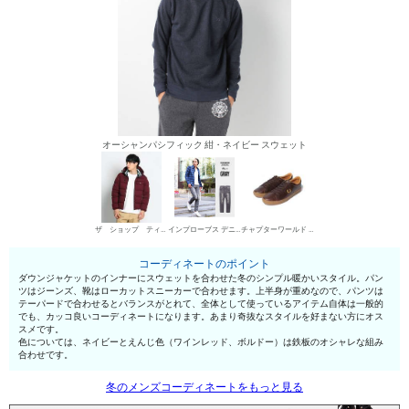
オーシャンパシフィック 紺・ネイビー スウェット
ザ ショップ ティーケー ダウンジャケット
インプローブス デニムパンツ・ジーンズ
チャプターワールド ローカットスニーカー
コーディネートのポイント
ダウンジャケットのインナーにスウェットを合わせた冬のシンプル暖かいスタイル。パン
ツはジーンズ、靴はローカットスニーカーで合わせます。上半身が重めなので、パンツは
テーパードで合わせるとバランスがとれて、全体として使っているアイテム自体は一般的
でも、カッコ良いコーディネートになります。あまり奇抜なスタイルを好まない方にオス
スメです。
色については、ネイビーとえんじ色（ワインレッド、ボルドー）は鉄板のオシャレな組み
合わせです。
冬のメンズコーディネートをもっと見る