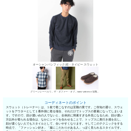
オーシャンパシフィック 紺・ネイビー スウェット
グリーンレーベルリラクシング シャツ
ザ・ダファー・オブ・セントジョージ チノパン・綿パン
nano･universe 短靴・レザーシューズ
コーディネートのポイント
スウェット（トレーナー）は、１枚で着こなすのは至難の業です。ご存知の通り、スウェ
ットをアウターとして１番外側に着る場合、それだけでトップスの要素になってしまいま
す。ですので、顔が濃いめの人でないと、全体的に簡素すぎる外見になるため、顔が濃い
方以外が着られる場合は、なかにシャツを合わせることで、トップスに奥行き感を出し、
顔が濃くない人でもスタイルとして、合いやすくなります。そしてこのテクニックをする
時点で、「ファッション好き」「服にこだわりがある人」っぽく見られるスタイルです。